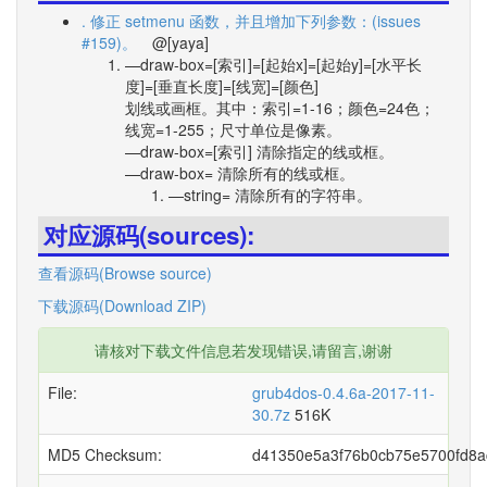
. 修正 setmenu 函数，并且增加下列参数：(issues
#159)。
@[yaya]
—draw-box=[索引]=[起始x]=[起始y]=[水平长
度]=[垂直长度]=[线宽]=[颜色]
划线或画框。其中：索引=1-16；颜色=24色；
线宽=1-255；尺寸单位是像素。
—draw-box=[索引] 清除指定的线或框。
—draw-box= 清除所有的线或框。
—string= 清除所有的字符串。
对应源码(sources):
查看源码(Browse source)
下载源码(Download ZIP)
请核对下载文件信息若发现错误,请留言,谢谢
File:
grub4dos-0.4.6a-2017-11-
30.7z
516K
MD5 Checksum:
d41350e5a3f76b0cb75e5700fd8a