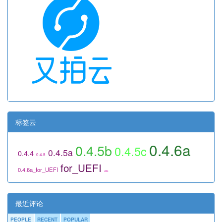
标签云
0.4.6a
0.4.5b
0.4.5c
0.4.5a
0.4.4
0.4.5
for_UEFI
0.4.6a_for_UEFI
utils
最近评论
PEOPLE
RECENT
POPULAR