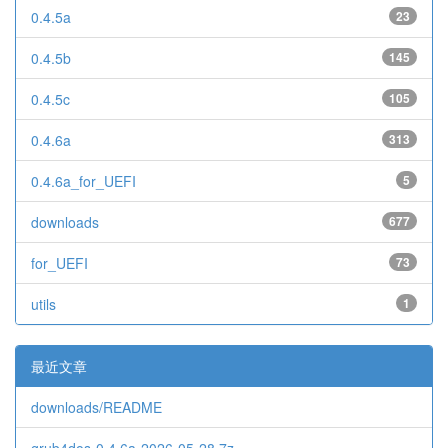
0.4.5a
23
0.4.5b
145
0.4.5c
105
0.4.6a
313
0.4.6a_for_UEFI
5
downloads
677
for_UEFI
73
utils
1
最近文章
downloads/README