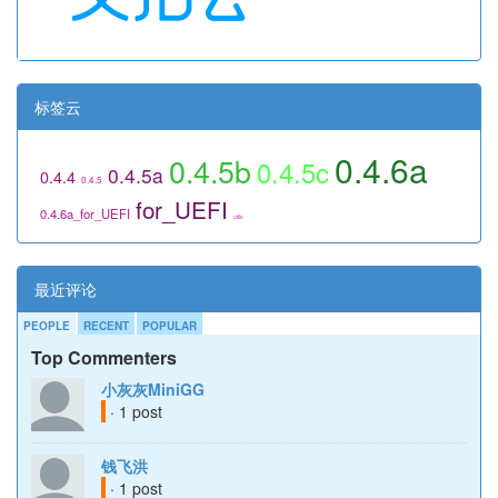
标签云
0.4.6a
0.4.5b
0.4.5c
0.4.5a
0.4.4
0.4.5
for_UEFI
0.4.6a_for_UEFI
utils
最近评论
PEOPLE
RECENT
POPULAR
Top Commenters
小灰灰MiniGG
· 1 post
钱飞洪
· 1 post