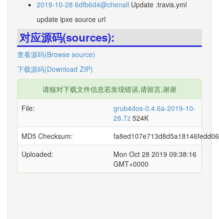
2019-10-28 6dfb6d4@chenall
Update .travis.yml
update ipxe source url
对应源码(sources):
查看源码(Browse source)
下载源码(Download ZIP)
请核对下载文件信息若发现错误,请留言,谢谢
File:
grub4dos-0.4.6a-2019-10-
28.7z
524K
MD5 Checksum:
fa8ed107e713d8d5a18146fedd0
Uploaded:
Mon Oct 28 2019 09:38:16
GMT+0000