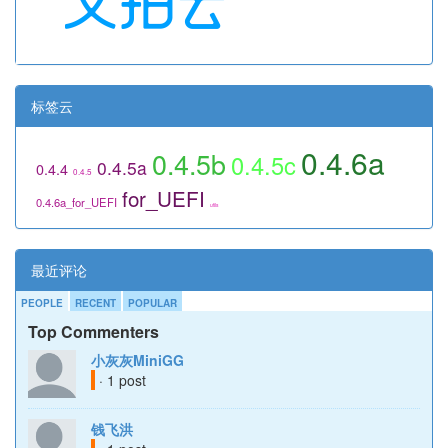
标签云
0.4.6a
0.4.5b
0.4.5c
0.4.5a
0.4.4
0.4.5
for_UEFI
0.4.6a_for_UEFI
utils
最近评论
PEOPLE
RECENT
POPULAR
Top Commenters
小灰灰MiniGG
· 1 post
钱飞洪