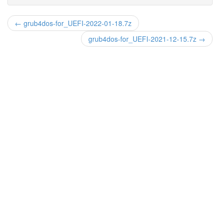
← grub4dos-for_UEFI-2022-01-18.7z
grub4dos-for_UEFI-2021-12-15.7z →