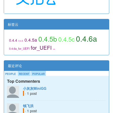
标签云
0.4.6a
0.4.5b
0.4.5c
0.4.5a
0.4.4
0.4.5
for_UEFI
0.4.6a_for_UEFI
utils
最近评论
PEOPLE
RECENT
POPULAR
Top Commenters
小灰灰MiniGG
· 1 post
钱飞洪
· 1 post