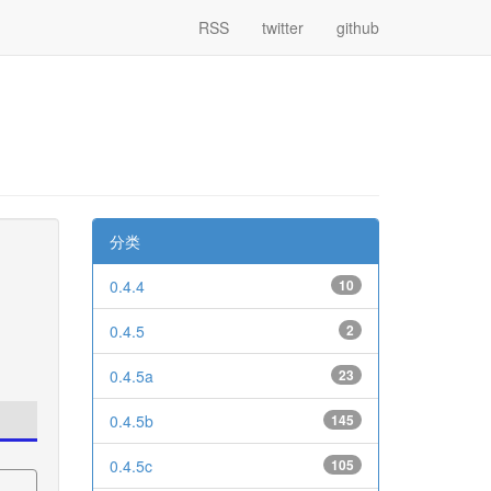
RSS
twitter
github
分类
0.4.4
10
0.4.5
2
0.4.5a
23
0.4.5b
145
0.4.5c
105