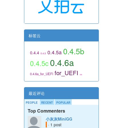
标签云
0.4.5b
0.4.5a
0.4.4
0.4.5
0.4.6a
0.4.5c
for_UEFI
0.4.6a_for_UEFI
utils
最近评论
PEOPLE
RECENT
POPULAR
Top Commenters
小灰灰MiniGG
· 1 post