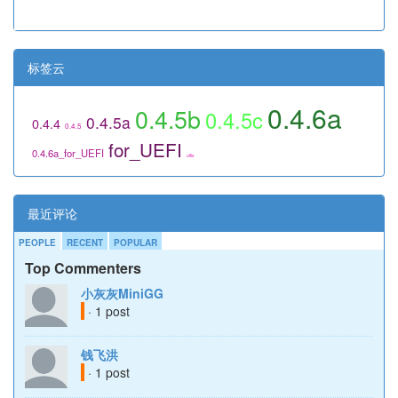
标签云
0.4.6a
0.4.5b
0.4.5c
0.4.5a
0.4.4
0.4.5
for_UEFI
0.4.6a_for_UEFI
utils
最近评论
PEOPLE
RECENT
POPULAR
Top Commenters
小灰灰MiniGG
· 1 post
钱飞洪
· 1 post