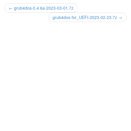
← grub4dos-0.4.6a-2023-03-01.7z
grub4dos-for_UEFI-2023-02-23.7z →