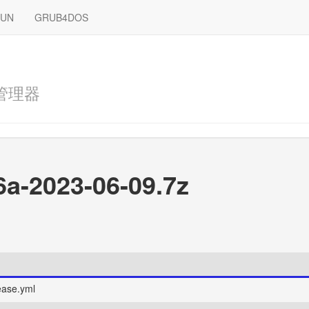
RUN
GRUB4DOS
管理器
6a-2023-06-09.7z
ease.yml