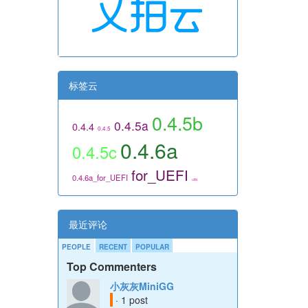
标签云
0.4.5b
0.4.5a
0.4.4
0.4.5
0.4.6a
0.4.5c
for_UEFI
0.4.6a_for_UEFI
utils
最近评论
PEOPLE
RECENT
POPULAR
Top Commenters
小灰灰MiniGG
· 1 post