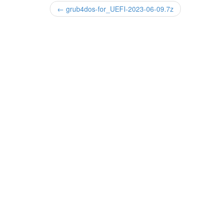
← grub4dos-for_UEFI-2023-06-09.7z