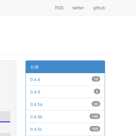
RSS
twitter
github
分类
0.4.4
10
0.4.5
2
0.4.5a
23
0.4.5b
145
0.4.5c
105