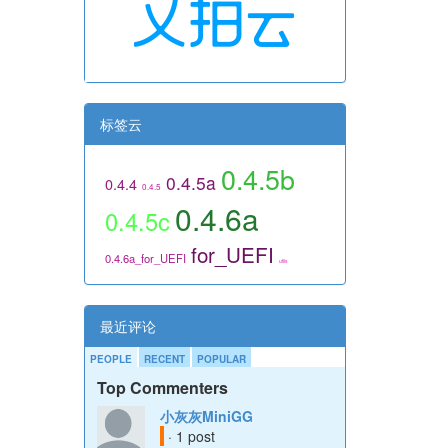
标签云
0.4.5b
0.4.5a
0.4.4
0.4.5
0.4.6a
0.4.5c
for_UEFI
0.4.6a_for_UEFI
utils
最近评论
PEOPLE
RECENT
POPULAR
Top Commenters
小灰灰MiniGG
· 1 post