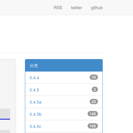
RSS
twitter
github
分类
0.4.4
10
0.4.5
2
0.4.5a
23
0.4.5b
145
0.4.5c
105