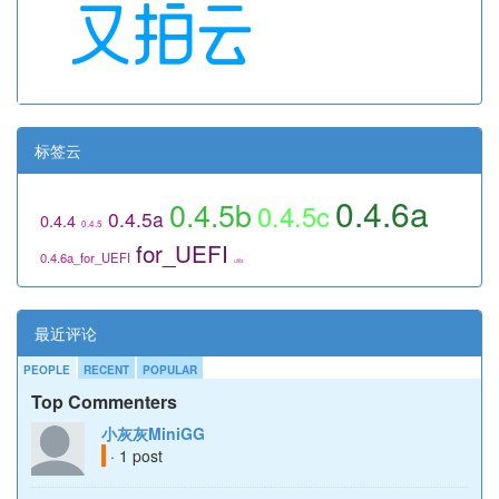
标签云
0.4.6a
0.4.5b
0.4.5c
0.4.5a
0.4.4
0.4.5
for_UEFI
0.4.6a_for_UEFI
utils
最近评论
PEOPLE
RECENT
POPULAR
Top Commenters
小灰灰MiniGG
· 1 post