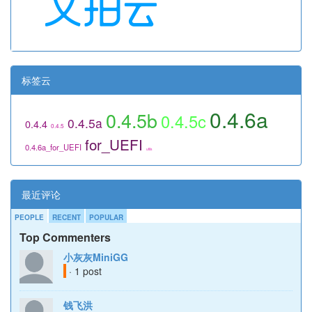
标签云
0.4.6a
0.4.5b
0.4.5c
0.4.5a
0.4.4
0.4.5
for_UEFI
0.4.6a_for_UEFI
utils
最近评论
PEOPLE
RECENT
POPULAR
Top Commenters
小灰灰MiniGG
· 1 post
钱飞洪