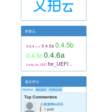
标签云
0.4.5b
0.4.5a
0.4.4
0.4.5
0.4.6a
0.4.5c
for_UEFI
0.4.6a_for_UEFI
utils
最近评论
PEOPLE
RECENT
POPULAR
Top Commenters
小灰灰MiniGG
· 1 post