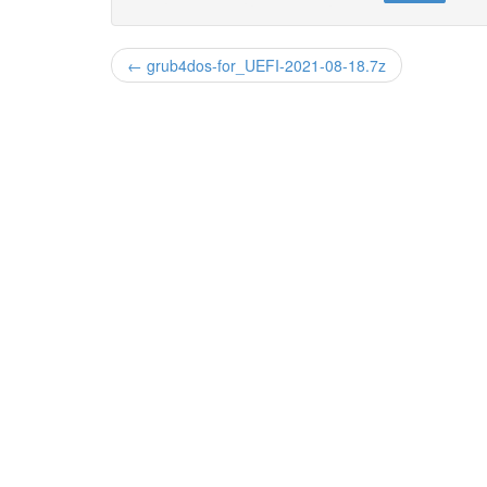
← grub4dos-for_UEFI-2021-08-18.7z