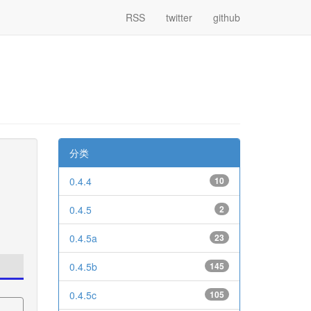
RSS
twitter
github
分类
0.4.4
10
0.4.5
2
0.4.5a
23
0.4.5b
145
0.4.5c
105