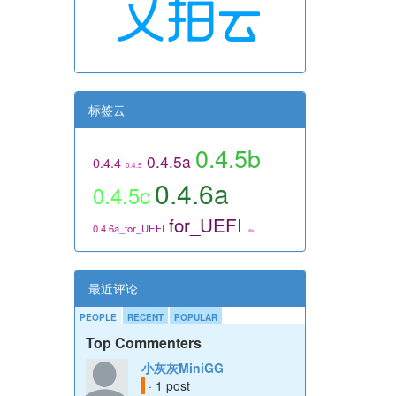
标签云
0.4.5b
0.4.5a
0.4.4
0.4.5
0.4.6a
0.4.5c
for_UEFI
0.4.6a_for_UEFI
utils
最近评论
PEOPLE
RECENT
POPULAR
Top Commenters
小灰灰MiniGG
· 1 post