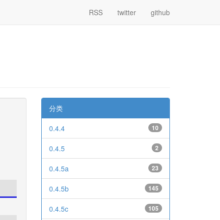
RSS
twitter
github
分类
0.4.4
10
0.4.5
2
0.4.5a
23
0.4.5b
145
0.4.5c
105