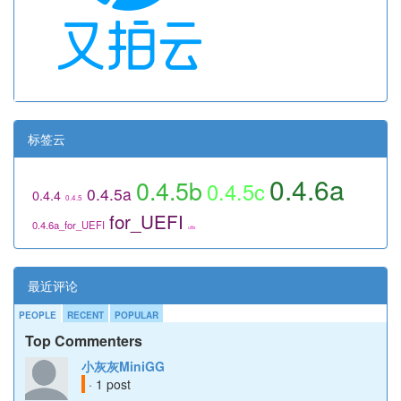
标签云
0.4.6a
0.4.5b
0.4.5c
0.4.5a
0.4.4
0.4.5
for_UEFI
0.4.6a_for_UEFI
utils
最近评论
PEOPLE
RECENT
POPULAR
Top Commenters
小灰灰MiniGG
· 1 post