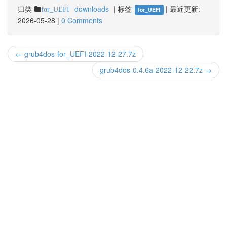
归类
downloads
|
标签
|
最近更新:
for_UEFI
for_UEFI
2026-05-28
|
0 Comments
← grub4dos-for_UEFI-2022-12-27.7z
grub4dos-0.4.6a-2022-12-22.7z →