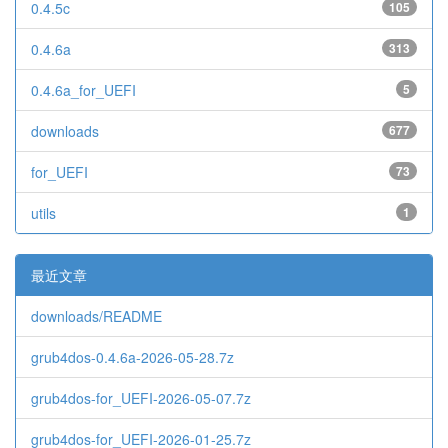
0.4.5c
105
0.4.6a
313
0.4.6a_for_UEFI
5
downloads
677
for_UEFI
73
utils
1
最近文章
downloads/README
grub4dos-0.4.6a-2026-05-28.7z
grub4dos-for_UEFI-2026-05-07.7z
grub4dos-for_UEFI-2026-01-25.7z