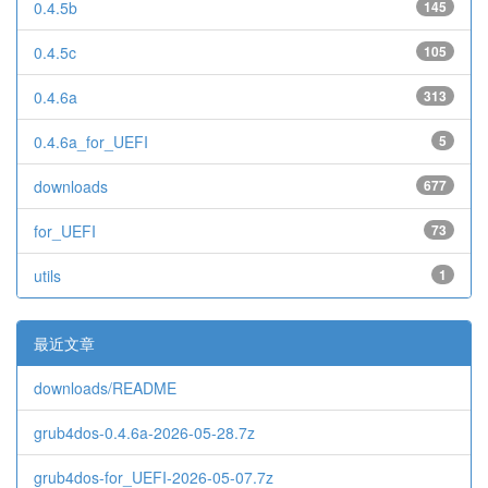
0.4.5b
145
0.4.5c
105
0.4.6a
313
0.4.6a_for_UEFI
5
downloads
677
for_UEFI
73
utils
1
最近文章
downloads/README
grub4dos-0.4.6a-2026-05-28.7z
grub4dos-for_UEFI-2026-05-07.7z