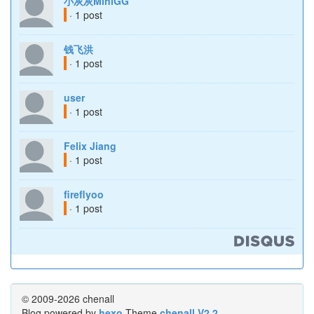
小灰灰MiniGG
· 1 post
钱飞洪
· 1 post
user
· 1 post
Felix Jiang
· 1 post
fireflyoo
· 1 post
© 2009-2026 chenall
Blog powered by
hexo
Theme
chenall V2.2