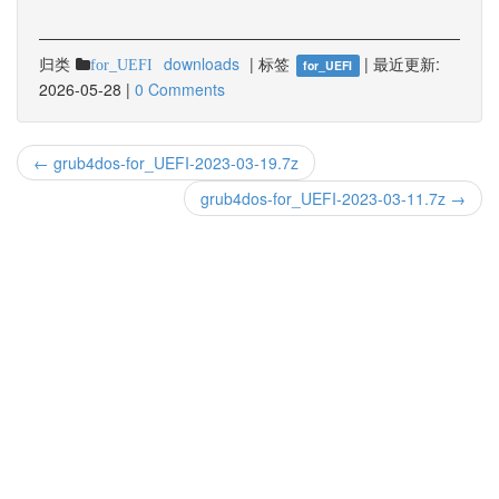
归类
downloads
|
标签
|
最近更新:
for_UEFI
for_UEFI
2026-05-28
|
0 Comments
← grub4dos-for_UEFI-2023-03-19.7z
grub4dos-for_UEFI-2023-03-11.7z →