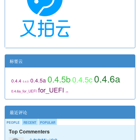
标签云
0.4.6a
0.4.5b
0.4.5c
0.4.5a
0.4.4
0.4.5
for_UEFI
0.4.6a_for_UEFI
utils
最近评论
PEOPLE
RECENT
POPULAR
Top Commenters