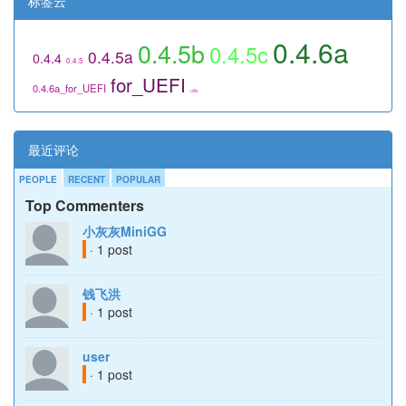
标签云
0.4.6a
0.4.5b
0.4.5c
0.4.5a
0.4.4
0.4.5
for_UEFI
0.4.6a_for_UEFI
utils
最近评论
PEOPLE
RECENT
POPULAR
Top Commenters
小灰灰MiniGG
· 1 post
钱飞洪
· 1 post
user
· 1 post