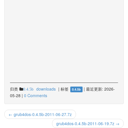
归类
downloads
|
标签
|
最近更新:
2026-
0.4.5b
0.4.5b
05-28
|
0 Comments
← grub4dos-0.4.5b-2011-06-27.7z
grub4dos-0.4.5b-2011-06-19.7z →