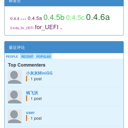
标签云
0.4.6a
0.4.5b
0.4.5c
0.4.5a
0.4.4
0.4.5
for_UEFI
0.4.6a_for_UEFI
utils
最近评论
PEOPLE
RECENT
POPULAR
Top Commenters
小灰灰MiniGG
· 1 post
钱飞洪
· 1 post
user
· 1 post