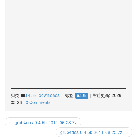
归类
downloads
|
标签
|
最近更新:
2026-
0.4.5b
0.4.5b
05-28
|
0 Comments
← grub4dos-0.4.5b-2011-06-28.7z
grub4dos-0.4.5b-2011-06-25.7z →