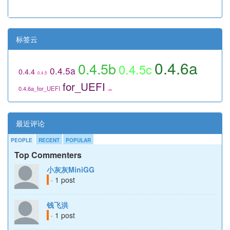
标签云
0.4.6a
0.4.5b
0.4.5c
0.4.5a
0.4.4
0.4.5
for_UEFI
0.4.6a_for_UEFI
utils
最近评论
PEOPLE
RECENT
POPULAR
Top Commenters
小灰灰MiniGG
· 1 post
钱飞洪
· 1 post