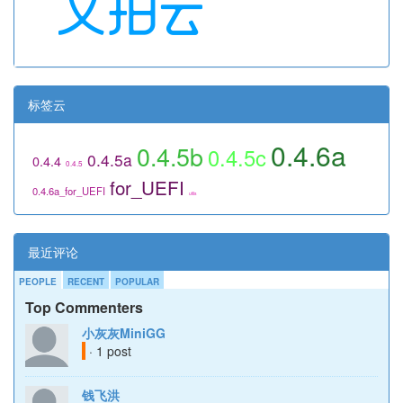
标签云
0.4.6a
0.4.5b
0.4.5c
0.4.5a
0.4.4
0.4.5
for_UEFI
0.4.6a_for_UEFI
utils
最近评论
PEOPLE
RECENT
POPULAR
Top Commenters
小灰灰MiniGG
· 1 post
钱飞洪