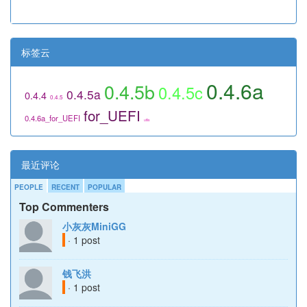
标签云
0.4.6a
0.4.5b
0.4.5c
0.4.5a
0.4.4
0.4.5
for_UEFI
0.4.6a_for_UEFI
utils
最近评论
PEOPLE
RECENT
POPULAR
Top Commenters
小灰灰MiniGG
· 1 post
钱飞洪
· 1 post