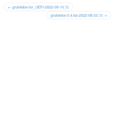
← grub4dos-for_UEFI-2022-09-10.7z
grub4dos-0.4.6a-2022-08-23.7z →