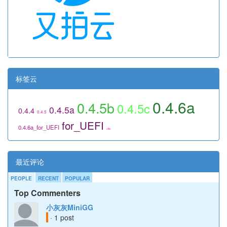
标签云
0.4.6a
0.4.5b
0.4.5c
0.4.5a
0.4.4
0.4.5
for_UEFI
0.4.6a_for_UEFI
utils
最近评论
PEOPLE
RECENT
POPULAR
Top Commenters
小灰灰MiniGG
· 1 post