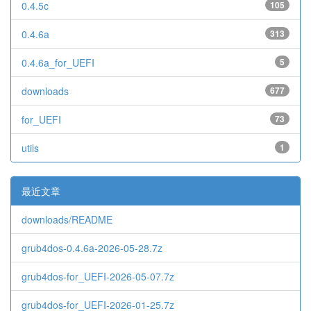
0.4.5c
105
0.4.6a
313
0.4.6a_for_UEFI
5
downloads
677
for_UEFI
73
utils
1
最近文章
downloads/README
grub4dos-0.4.6a-2026-05-28.7z
grub4dos-for_UEFI-2026-05-07.7z
grub4dos-for_UEFI-2026-01-25.7z