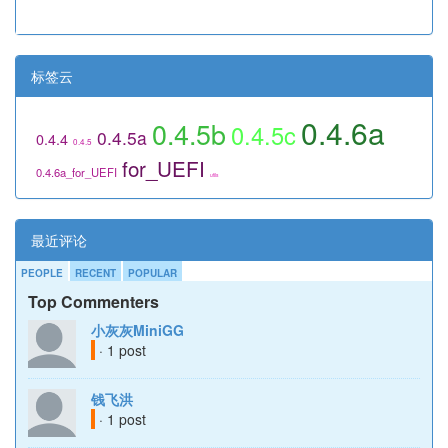
标签云
0.4.6a
0.4.5b
0.4.5c
0.4.5a
0.4.4
0.4.5
for_UEFI
0.4.6a_for_UEFI
utils
最近评论
PEOPLE
RECENT
POPULAR
Top Commenters
小灰灰MiniGG
· 1 post
钱飞洪
· 1 post