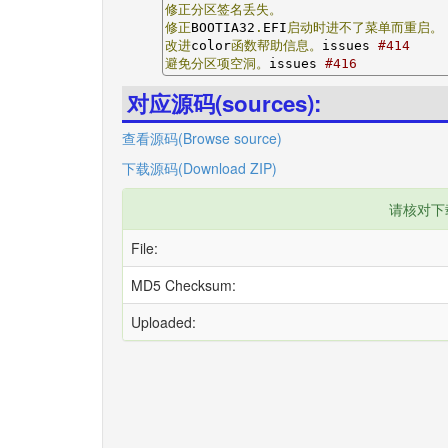
修正分区签名丢失。
修正
BOOTIA32
.
EFI
启动时进不了菜单而重启。
改进
color
函数帮助信息。
issues 
#414
避免分区项空洞。
issues 
#416
对应源码(sources):
查看源码(Browse source)
下载源码(Download ZIP)
请核对下
File:
MD5 Checksum:
Uploaded: