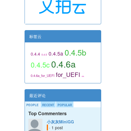
标签云
0.4.5b
0.4.5a
0.4.4
0.4.5
0.4.6a
0.4.5c
for_UEFI
0.4.6a_for_UEFI
utils
最近评论
PEOPLE
RECENT
POPULAR
Top Commenters
小灰灰MiniGG
· 1 post