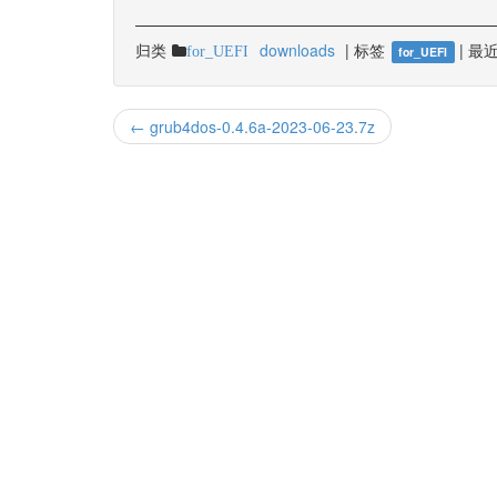
归类
downloads
|
标签
|
最近
for_UEFI
for_UEFI
← grub4dos-0.4.6a-2023-06-23.7z