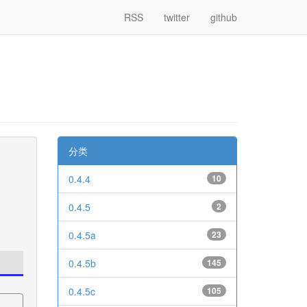
RSS
twitter
github
分类
0.4.4
10
0.4.5
2
0.4.5a
23
0.4.5b
145
0.4.5c
105