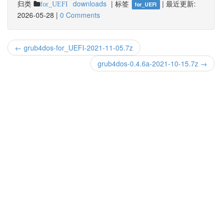
归类
downloads
|
标签
|
最近更新:
for_UEFI
for_UEFI
2026-05-28
|
0 Comments
← grub4dos-for_UEFI-2021-11-05.7z
grub4dos-0.4.6a-2021-10-15.7z →