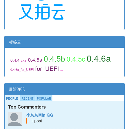
标签云
0.4.6a
0.4.5b
0.4.5c
0.4.5a
0.4.4
0.4.5
for_UEFI
0.4.6a_for_UEFI
utils
最近评论
PEOPLE
RECENT
POPULAR
Top Commenters
小灰灰MiniGG
· 1 post