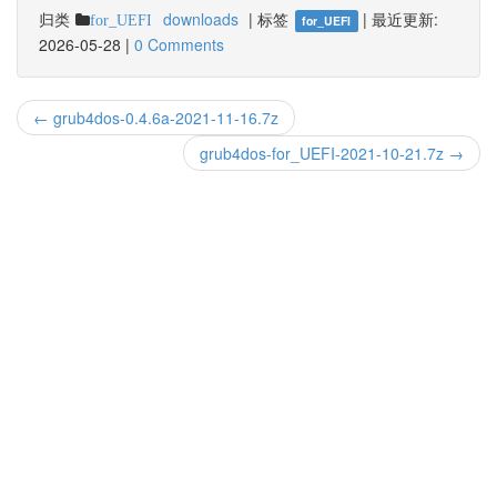
归类
downloads
|
标签
|
最近更新:
for_UEFI
for_UEFI
2026-05-28
|
0 Comments
← grub4dos-0.4.6a-2021-11-16.7z
grub4dos-for_UEFI-2021-10-21.7z →