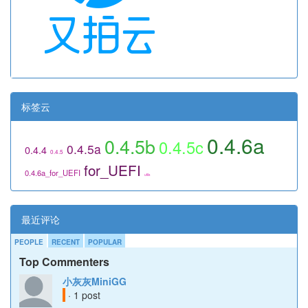
标签云
0.4.6a
0.4.5b
0.4.5c
0.4.5a
0.4.4
0.4.5
for_UEFI
0.4.6a_for_UEFI
utils
最近评论
PEOPLE
RECENT
POPULAR
Top Commenters
小灰灰MiniGG
· 1 post