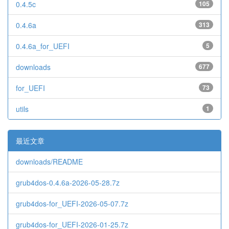
0.4.5c
105
0.4.6a
313
0.4.6a_for_UEFI
5
downloads
677
for_UEFI
73
utils
1
最近文章
downloads/README
grub4dos-0.4.6a-2026-05-28.7z
grub4dos-for_UEFI-2026-05-07.7z
grub4dos-for_UEFI-2026-01-25.7z